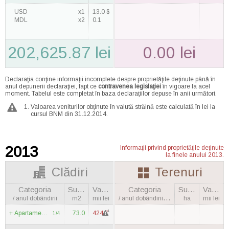
USD
x1
13.0 $
MDL
x2
0.1
202,625.87 lei
0.00 lei
Declaraţia conţine informaţii incomplete despre proprietăţile deţinute până în
anul depunerii declaraţiei, fapt ce
contravenea legislaţiei
în vigoare la acel
moment. Tabelul este completat în baza declaraţiilor depuse în anii următori.
Valoarea veniturilor obţinute în valută străină este calculată în lei la
cursul BNM din 31.12.2014.
2013
Informaţii privind proprietăţile deţinute
la finele anului 2013.
Clădiri
Terenuri
Categoria
Suprafaţa
Valoarea
Categoria
Suprafaţa
Valoarea
/ anul dobândirii
m2
mii lei
/ anul dobândirii, cantitatea
ha
mii lei
1
Apartament / 2000
73.0
424.7
1/4