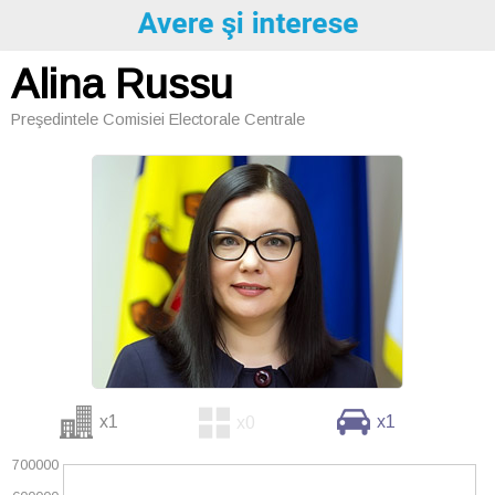
Alina Russu
Preşedintele Comisiei Electorale Centrale
x1
x1
x0
700000