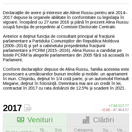
Declaraţiile de avere şi interese ale Alinei Russu pentru anii 2014–
2017 depuse la organele abilitate în conformitate cu legislaţia în
vigoare. Începând cu 27 iunie 2016 şi până în prezent Alina Russu
ocupă funcţia de preşedinte al Comisiei Electorale Centrale.
Anterior a deţinut funcţia de consultant principal al fracţiunii
parlamentare a Partidului Comuniştilor din Republica Moldova
(2009–2014) şi şef a cabinetului preşedintelui fracţiunii
parlamentare a PCRM (2015–2016). Alina Russu a candidat pe
listele PCRM la alegerile parlamentare din 2005 fără să acceadă în
Parlament.
Conform declaraţiilor depuse de Alina Russu, familia acesteia este
posesoare a următoarelor bunuri imobile şi mobile: un apartament
în mun. Chişinău, deţinut în 1/4 cotă parte, şi un automobil Renault
Megane, deţinut în folosinţă. Demnitara mai are un credit în lei,
contractat în 2017 cu rata dobânzii de 12.5% şi scadent în 2021.
2017
+744,322.77
–0.00
–47,464.57
Venituri
Clădiri
Titulara
Soţ
Categoria
Suprafaţa
Valoarea