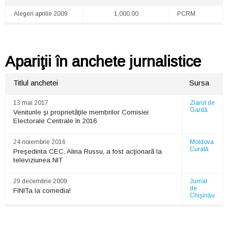
Alegeri aprilie 2009
1,000.00
PCRM
Apariţii în anchete jurnalistice
Titlul anchetei
Sursa
13 mai 2017
Ziarul de
Gardă
Veniturile şi proprietăţile membrilor Comisiei
Electorale Centrale în 2016
24 noiembrie 2016
Moldova
Curată
Preşedinta CEC, Alina Russu, a fost acţionară la
televiziunea NIT
29 decembrie 2009
Jurnal
de
FiNITa la comedia!
Chişinău