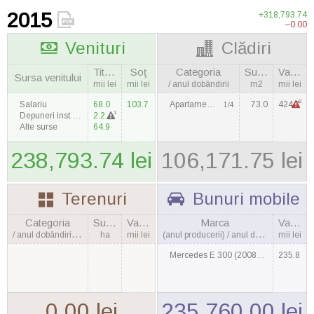
2015
+318,793.74
–0.00
Venituri
Clădiri
Titulara
Soţ
Categoria
Suprafaţa
Valoarea
Sursa venitului
mii lei
mii lei
/ anul dobândirii
m2
mii lei
2
Salariu
68.0
103.7
Apartament / 2000
73.0
424.7
1/4
1
Depuneri inst. financiare
2.2
Alte surse
64.9
238,793.74 lei
106,171.75 lei
Terenuri
Bunuri mobile
Categoria
Suprafaţa
Valoarea
Marca
Valoarea
/ anul dobândirii, cantitatea
ha
mii lei
(anul producerii) / anul dobândirii
mii lei
Mercedes E 300 (2008) / 2013
235.8
0.00 lei
235,760.00 lei