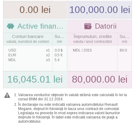
0.00 lei
100,000.00 lei
Active financiare
Datorii
Conturi bancare
Suma
Împrumuturi, credite
Suma
valuta, numărul de conturi
mii
valuta / anul contractării
mii
USD
x1
0.0 $
MDL / 2015
80.0
EUR
x2
0.5 €
MDL
x3
5.6
16,045.01 lei
80,000.00 lei
Valoarea veniturilor obţinute în valută străină este calculată în lei la
cursul BNM din 31.12.2016.
În declaraţie nu este indicată valoarea automobilului Renault
Megane, deţinut în folosinţă în baza unui contract de comodat.
Legislaţia nu prevede în mod expres indicarea valorii bunurilor
deţinute în folosinţă. În tabel este indicată valoarea de piaţă a
automobilului.