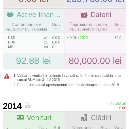
Active financiare
Datorii
Conturi bancare
Suma
Împrumuturi, credite
Suma
valuta, numărul de conturi
mii
valuta / anul contractării
mii
USD
x1
0.0 $
MDL / 2015
80.0
EUR
x1
0.0 €
MDL
x4
0.1
92.88 lei
80,000.00 lei
Valoarea veniturilor obţinute în valută străină este calculată în lei la
cursul BNM din 31.12.2015.
Pentru
prima dată
apartamentul apare în declaraţia din anul 2015.
2014
+121,498.30
–0.00
Venituri
Clădiri
Titulara
Soţ
Categoria
Suprafaţa
Valoarea