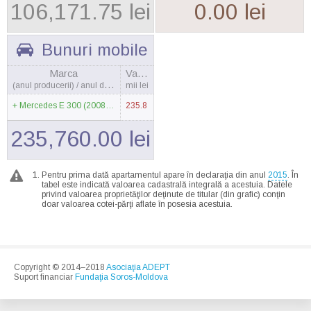
106,171.75 lei
0.00 lei
Bunuri mobile
Marca
Valoarea
(anul producerii) / anul dobândirii
mii lei
Mercedes E 300 (2008) / 2013
235.8
235,760.00 lei
Pentru prima dată apartamentul apare în declaraţia din anul
2015
. În
tabel este indicată valoarea cadastrală integrală a acestuia. Datele
privind valoarea proprietăţilor deţinute de titular (din grafic) conţin
doar valoarea cotei-părţi aflate în posesia acestuia.
Copyright © 2014–2018
Asociaţia ADEPT
Suport financiar
Fundaţia Soros-Moldova