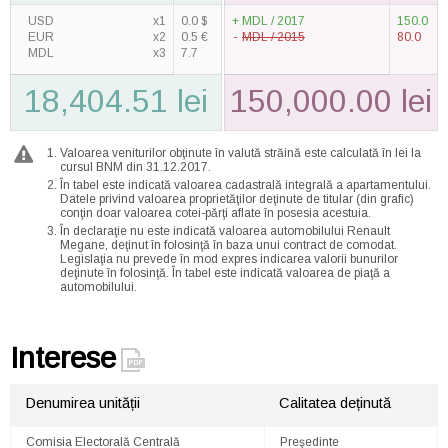
USD
x1
0.0 $
MDL / 2017
150.0
EUR
x2
0.5 €
MDL / 2015
80.0
MDL
x3
7.7
18,404.51 lei
150,000.00 lei
Valoarea veniturilor obţinute în valută străină este calculată în lei la
cursul BNM din 31.12.2017.
În tabel este indicată valoarea cadastrală integrală a apartamentului.
Datele privind valoarea proprietăţilor deţinute de titular (din grafic)
conţin doar valoarea cotei-părţi aflate în posesia acestuia.
În declaraţie nu este indicată valoarea automobilului Renault
Megane, deţinut în folosinţă în baza unui contract de comodat.
Legislaţia nu prevede în mod expres indicarea valorii bunurilor
deţinute în folosinţă. În tabel este indicată valoarea de piaţă a
automobilului.
Interese
Denumirea unității
Calitatea deținută
Comisia Electorală Centrală
Preşedinte