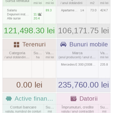
Sursa venitului
mii lei
mii lei
/ anul dobândirii
m2
mii lei
Salariu
89.3
Apartament / 2000
73.0
424.7
1/4
1
Depuneri inst. financiare
11.8
Alte surse
20.4
121,498.30 lei
106,171.75 lei
Terenuri
Bunuri mobile
Categoria
Suprafaţa
Valoarea
Marca
Valoarea
/ anul dobândirii, cantitatea
ha
mii lei
(anul producerii) / anul dobândirii
mii lei
Mercedes E 300 (2008) / 2013
235.8
0.00 lei
235,760.00 lei
Active financiare
Datorii
Conturi bancare
Suma
Împrumuturi, credite
Suma
valuta, numărul de conturi
mii
valuta / anul contractării
mii