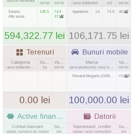
Sursa venitului
mii lei
mii lei
/ anul dobândirii
m2
mii lei
2
Salariu
145.5
74.9
Apartament / 2000
73.0
424.7
1/4
1
Alte surse
373.9
594,322.77 lei
106,171.75 lei
Terenuri
Bunuri mobile
Categoria
Suprafaţa
Valoarea
Marca
Valoarea
/ anul dobândirii, cantitatea
ha
mii lei
(anul producerii) / anul dobândirii
mii lei
3
Renault Megane (2005) / 2016
≈100.0
0.00 lei
100,000.00 lei
Active financiare
Datorii
Conturi bancare
Suma
Împrumuturi, credite
Suma
valuta, numărul de conturi
mii
valuta / anul contractării
mii