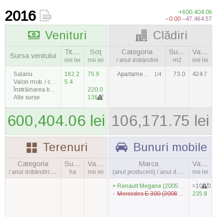
2016
+600,404.06
–0.00
–47,464.57
Venituri
Clădiri
Titulara
Soţ
Categoria
Suprafaţa
Valoarea
Sursa venitului
mii lei
mii lei
/ anul dobândirii
m2
mii lei
Salariu
162.2
75.9
Apartament / 2000
73.0
424.7
1/4
Valori mob. / cote părţi SC
5.4
Înstrăinarea bunurilor
220.0
1
Alte surse
136.9
600,404.06 lei
106,171.75 lei
Terenuri
Bunuri mobile
Categoria
Suprafaţa
Valoarea
Marca
Valoarea
/ anul dobândirii, cantitatea
ha
mii lei
(anul producerii) / anul dobândirii
mii lei
2
Renault Megane (2005) / 2016
≈100.0
Mercedes E 300 (2008) / 2013
235.8