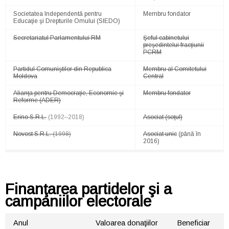
Societatea Independentă pentru
Membru fondator
Educaţie şi Drepturile Omului (SIEDO)
Secretariatul Parlamentului RM
Şeful cabinetului
preşedintelui fracţiunii
PCRM
Partidul Comuniştilor din Republica
Membru al Comitetului
Moldova
Central
Alianţa pentru Democraţie, Economie şi
Membru fondator
Reforme (ADER)
Erino S.R.L.
(1992–2018)
Asociat (soţul)
Novost S.R.L.
(1998)
Asociat unic
(până în
2016)
Finanţarea partidelor şi a
campaniilor electorale
Anul
Valoarea donaţiilor
Beneficiar