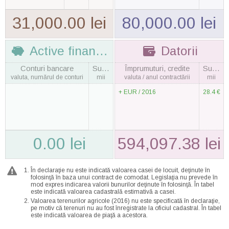
31,000.00 lei
80,000.00 lei
Active financiare
Datorii
Conturi bancare
Suma
Împrumuturi, credite
Suma
valuta, numărul de conturi
mii
valuta / anul contractării
mii
EUR / 2016
28.4 €
0.00 lei
594,097.38 lei
În declaraţie nu este indicată valoarea casei de locuit, deţinute în
folosinţă în baza unui contract de comodat. Legislaţia nu prevede în
mod expres indicarea valorii bunurilor deţinute în folosinţă. În tabel
este indicată valoarea cadastrală estimativă a casei.
Valoarea terenurilor agricole (2016) nu este specificată în declaraţie,
pe motiv că terenuri nu au fost înregistrate la oficiul cadastral. În tabel
este indicată valoarea de piaţă a acestora.