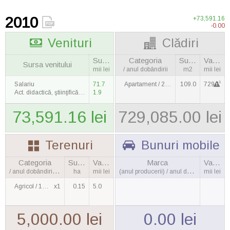
2010
+73,591.16
-0.00
Venituri
Clădiri
Suma
Categoria
Suprafaţa
Valoarea
Sursa venitului
mii lei
/ anul dobândirii
m2
mii lei
1
Salariu
71.7
Apartament / 2009
109.0
729.1
Act. didactică, ştiinţifică şi de creaţie
1.9
73,591.16 lei
729,085.00 lei
Terenuri
Bunuri mobile
Categoria
Suprafaţa
Valoarea
Marca
Valoarea
/ anul dobândirii, cantitatea
ha
mii lei
(anul producerii) / anul dobândirii
mii lei
Agricol / 1990
x1
0.15
5.0
5,000.00 lei
0.00 lei