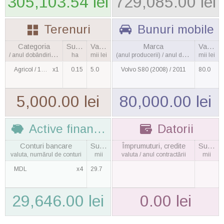
305,103.54 lei
729,085.00 lei
Terenuri
Bunuri mobile
Categoria
Suprafaţa
Valoarea
Marca
Valoarea
/ anul dobândirii, cantitatea
ha
mii lei
(anul producerii) / anul dobândirii
mii lei
Agricol / 1990
x1
0.15
5.0
Volvo S80 (2008) / 2011
80.0
5,000.00 lei
80,000.00 lei
Active financiare
Datorii
Conturi bancare
Suma
Împrumuturi, credite
Suma
valuta, numărul de conturi
mii
valuta / anul contractării
mii
MDL
x4
29.7
29,646.00 lei
0.00 lei