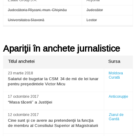
Estate Group S.A.
Acţionar
Judecătoria Rîşcani, mun. Chişinău
Judecător
Universitatea Slavonă
Lector
Apariţii în anchete jurnalistice
Titlul anchetei
Sursa
23 martie 2018
Moldova
Curată
Salariul de bugetar la CSM: 34 de mii de lei lunar
pentru preşedintele Victor Micu
17 octombrie 2017
Anticorupţie
“Masa tăcerii” a Justiţiei
12 octombrie 2017
Ziarul de
Gardă
Cine sunt şi ce avere au pretendenţii la funcţia
de membru al Consiliului Superior al Magistraturii