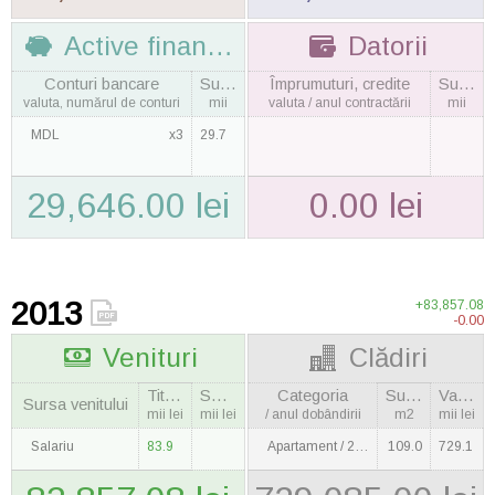
Active financiare
Datorii
Conturi bancare
Suma
Împrumuturi, credite
Suma
valuta, numărul de conturi
mii
valuta / anul contractării
mii
MDL
x3
29.7
29,646.00 lei
0.00 lei
2013
+83,857.08
-0.00
Venituri
Clădiri
Titular
Soţie
Categoria
Suprafaţa
Valoarea
Sursa venitului
mii lei
mii lei
/ anul dobândirii
m2
mii lei
Salariu
83.9
Apartament / 2009
109.0
729.1