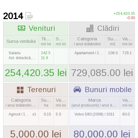
2014
+254,420.35
-0.00
Venituri
Clădiri
Titular
Soţie
Categoria
Suprafaţa
Valoarea
Sursa venitului
mii lei
mii lei
/ anul dobândirii
m2
mii lei
Salariu
242.5
Apartament / 2009
109.0
729.1
Act. didactică, ştiinţifică şi de creaţie
11.9
254,420.35 lei
729,085.00 lei
Terenuri
Bunuri mobile
Categoria
Suprafaţa
Valoarea
Marca
Valoarea
/ anul dobândirii, cantitatea
ha
mii lei
(anul producerii) / anul dobândirii
mii lei
Agricol / 1990
x1
0.15
5.0
Volvo S80 (2008) / 2011
80.0
5,000.00 lei
80,000.00 lei