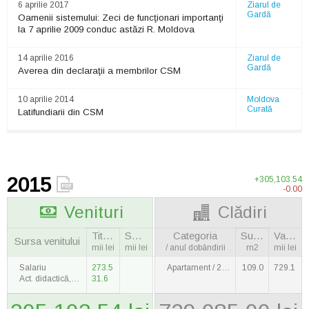
6 aprilie 2017
Ziarul de
Gardă
Oamenii sistemului: Zeci de funcţionari importanţi
la 7 aprilie 2009 conduc astăzi R. Moldova
14 aprilie 2016
Ziarul de
Gardă
Averea din declaraţii a membrilor CSM
10 aprilie 2014
Moldova
Curată
Latifundiarii din CSM
2015
+305,103.54
-0.00
Venituri
Clădiri
Titular
Soţie
Categoria
Suprafaţa
Valoarea
Sursa venitului
mii lei
mii lei
/ anul dobândirii
m2
mii lei
Salariu
273.5
Apartament / 2009
109.0
729.1
Act. didactică, ştiinţifică şi de creaţie
31.6