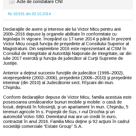
Acte de constatare CNI
Nr. 02/191 din 02.10.2014
Declaraţiile de avere şi interese ale lui Victor Micu pentru anii
2009–2016 depuse la organele abilitate în conformitate cu
legislaţia în vigoare. Începând cu 17 iunie 2014 şi până în prezent
Victor Micu ocupă funcţia de preşedinte al Consiliului Superior al
Magistraturii. Din septembrie 2016 este reprezentant al CSM în
Consiliul de Integritate al Autorităţii Naţionale de Integritate, iar din
iulie 2017 exercită şi funcţia de judecător al Curţii Supreme de
Justiţie.
Anterior a deţinut succesiv funcţiile de judecător (1998–2002),
vicepreşedinte (2002–2006), preşedinte (2006–2010) şi preşedinte
interimar (din 2010) al Judecătoriei sect. Rîşcani din mun.
Chişinău.
Conform declaraţiilor depuse de Victor Micu, familia acestuia este
posesoarea următoarelor bunuri imobile şi mobile: o casă de
locuit, deţinută în folosinţă, şi un apartament în mun. Chişinău, 5
terenuri agricole în s. Popeştii de Sus, r-nul Drochia şi un
automobil Volvo S80. Demnitarul mai are un credit în euro,
contractat în anul 2016. Familia Micu deţine şi 92 acţiuni în cadrul
societăţii comerciale “Estate Group” S.A.