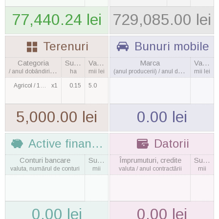
77,440.24 lei
729,085.00 lei
Terenuri
Bunuri mobile
Categoria
Suprafaţa
Valoarea
Marca
Valoarea
/ anul dobândirii, cantitatea
ha
mii lei
(anul producerii) / anul dobândirii
mii lei
Agricol / 1990
x1
0.15
5.0
5,000.00 lei
0.00 lei
Active financiare
Datorii
Conturi bancare
Suma
Împrumuturi, credite
Suma
valuta, numărul de conturi
mii
valuta / anul contractării
mii
0.00 lei
0.00 lei