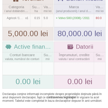
Categoria
Suprafaţa
Valoarea
Marca
Valoarea
/ anul dobândirii, cantitatea
ha
mii lei
(anul producerii) / anul dobândirii
mii lei
Agricol / 1990
x1
0.15
5.0
Volvo S80 (2008) / 2011
80.0
5,000.00 lei
80,000.00 lei
Active financiare
Datorii
Conturi bancare
Suma
Împrumuturi, credite
Suma
valuta, numărul de conturi
mii
valuta / anul contractării
mii
0.00 lei
0.00 lei
Declaraţia conţine informaţii incomplete despre proprietăţile deţinute până în
anul depunerii declaraţiei, fapt ce
contravenea legislaţiei
în vigoare la acel
moment. Tabelul este completat în baza declaraţiilor depuse în anii următori.