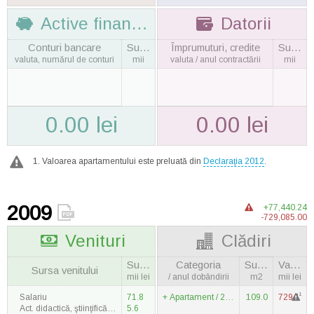
Active financiare
Datorii
Conturi bancare
Suma
Împrumuturi, credite
Suma
valuta, numărul de conturi
mii
valuta / anul contractării
mii
0.00 lei
0.00 lei
Valoarea apartamentului este preluată din
Declaraţia 2012
.
2009
+77,440.24
-729,085.00
Venituri
Clădiri
Suma
Categoria
Suprafaţa
Valoarea
Sursa venitului
mii lei
/ anul dobândirii
m2
mii lei
1
Salariu
71.8
Apartament / 2009
109.0
729.1
Act. didactică, ştiinţifică şi de creaţie
5.6