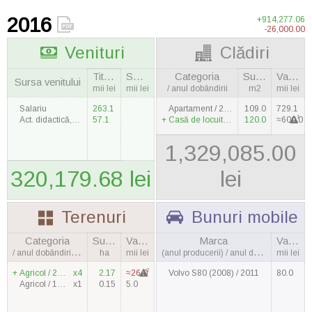
2016
+914,277.06
-26,000.00
Venituri
Clădiri
Titular
Soţie
Categoria
Suprafaţa
Valoarea
Sursa venitului
mii lei
mii lei
/ anul dobândirii
m2
mii lei
Salariu
263.1
Apartament / 2009
109.0
729.1
1
Act. didactică, ştiinţifică şi de creaţie
57.1
Casă de locuit / 1994
120.0
≈600.0
1,329,085.00
320,179.68 lei
lei
Terenuri
Bunuri mobile
Categoria
Suprafaţa
Valoarea
Marca
Valoarea
/ anul dobândirii, cantitatea
ha
mii lei
(anul producerii) / anul dobândirii
mii lei
2
Agricol / 2016
x4
2.17
≈26.0
Volvo S80 (2008) / 2011
80.0
Agricol / 1990
x1
0.15
5.0