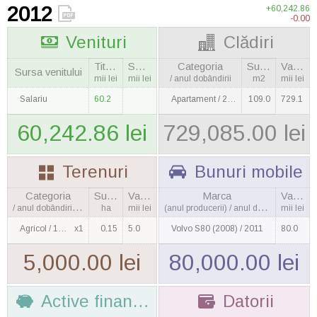
2012
+60,242.86
-0.00
Venituri
Clădiri
Titular
Soţie
Categoria
Suprafaţa
Valoarea
Sursa venitului
mii lei
mii lei
/ anul dobândirii
m2
mii lei
Salariu
60.2
Apartament / 2009
109.0
729.1
60,242.86 lei
729,085.00 lei
Terenuri
Bunuri mobile
Categoria
Suprafaţa
Valoarea
Marca
Valoarea
/ anul dobândirii, cantitatea
ha
mii lei
(anul producerii) / anul dobândirii
mii lei
Agricol / 1990
x1
0.15
5.0
Volvo S80 (2008) / 2011
80.0
5,000.00 lei
80,000.00 lei
Active financiare
Datorii