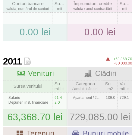
Conturi bancare
Suma
Împrumuturi, credite
Suma
valuta, numărul de conturi
mii
valuta / anul contractării
mii
0.00 lei
0.00 lei
2011
+63,368.70
-80,000.00
Venituri
Clădiri
Suma
Categoria
Suprafaţa
Valoarea
Sursa venitului
mii lei
/ anul dobândirii
m2
mii lei
Salariu
61.4
Apartament / 2009
109.0
729.1
Depuneri inst. financiare
2.0
63,368.70 lei
729,085.00 lei
Terenuri
Bunuri mobile