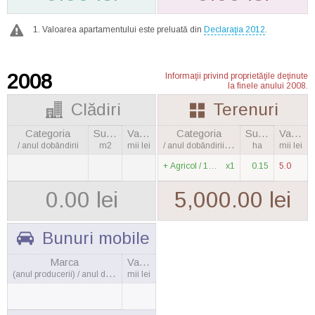
Valoarea apartamentului este preluată din
Declaraţia 2012
.
2008
Informaţii privind proprietăţile deţinute
la finele anului 2008.
Clădiri
Terenuri
Categoria
Suprafaţa
Valoarea
Categoria
Suprafaţa
Valoarea
/ anul dobândirii
m2
mii lei
/ anul dobândirii, cantitatea
ha
mii lei
Agricol / 1990
x1
0.15
5.0
0.00 lei
5,000.00 lei
Bunuri mobile
Marca
Valoarea
(anul producerii) / anul dobândirii
mii lei