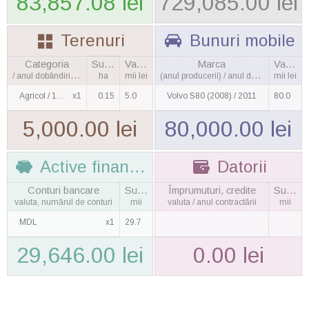
83,857.08 lei
729,085.00 lei
Terenuri
Bunuri mobile
Categoria
Suprafaţa
Valoarea
Marca
Valoarea
/ anul dobândirii, cantitatea
ha
mii lei
(anul producerii) / anul dobândirii
mii lei
Agricol / 1990
x1
0.15
5.0
Volvo S80 (2008) / 2011
80.0
5,000.00 lei
80,000.00 lei
Active financiare
Datorii
Conturi bancare
Suma
Împrumuturi, credite
Suma
valuta, numărul de conturi
mii
valuta / anul contractării
mii
MDL
x1
29.7
29,646.00 lei
0.00 lei