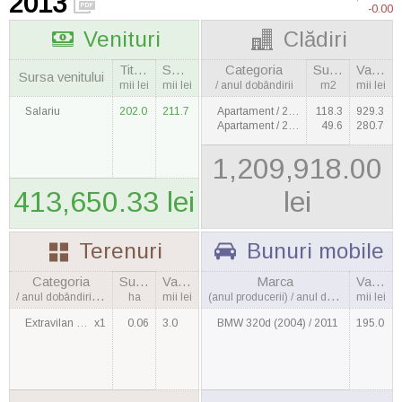
2013
-0.00
Venituri
Clădiri
Titular
Soţie
Categoria
Suprafaţa
Valoarea
Sursa venitului
mii lei
mii lei
/ anul dobândirii
m2
mii lei
Salariu
202.0
211.7
Apartament / 2009
118.3
929.3
Apartament / 2009
49.6
280.7
1,209,918.00
413,650.33 lei
lei
Terenuri
Bunuri mobile
Categoria
Suprafaţa
Valoarea
Marca
Valoarea
/ anul dobândirii, cantitatea
ha
mii lei
(anul producerii) / anul dobândirii
mii lei
Extravilan / 2010
x1
0.06
3.0
BMW 320d (2004) / 2011
195.0