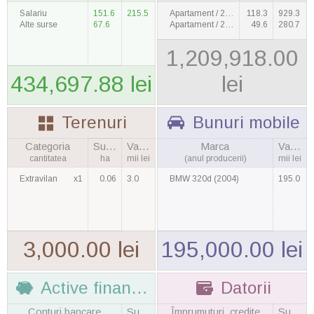
Salariu
151.6
215.5
Apartament / 2009
118.3
929.3
Alte surse
67.6
Apartament / 2009
49.6
280.7
1,209,918.00
434,697.88 lei
lei
Terenuri
Bunuri mobile
Categoria
Suprafaţa
Valoarea
Marca
Valoarea
cantitatea
ha
mii lei
(anul producerii)
mii lei
Extravilan
x1
0.06
3.0
BMW 320d (2004)
195.0
3,000.00 lei
195,000.00 lei
Active financiare
Datorii
Conturi bancare
Suma
Împrumuturi, credite
Suma