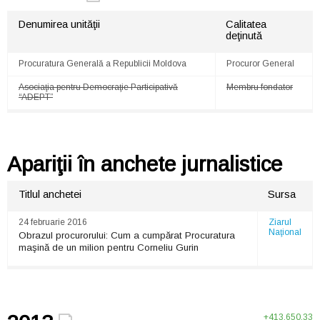
Denumirea unităţii
Calitatea
deţinută
Procuratura Generală a Republicii Moldova
Procuror General
Asociaţia pentru Democraţie Participativă
Membru fondator
“ADEPT”
Apariţii în anchete jurnalistice
Titlul anchetei
Sursa
24 februarie 2016
Ziarul
Naţional
Obrazul procurorului: Cum a cumpărat Procuratura
maşină de un milion pentru Corneliu Gurin
+413,650.33