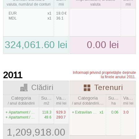
valuta, numărul de conturi
mii
valuta
mii
EUR
x1
18.0 €
MDL
x1
36.1
324,061.60 lei
0.00 lei
2011
Informaţii privind proprietăţile deţinute
la finele anului 2011.
Clădiri
Terenuri
Categoria
Suprafaţa
Valoarea
Categoria
Suprafaţa
Valoarea
/ anul dobândirii
m2
mii lei
/ anul dobândirii, cantitatea
ha
mii lei
Apartament / 2009
118.3
929.3
Extravilan / 2010
x1
0.06
3.0
Apartament / 2009
49.6
280.7
1,209,918.00