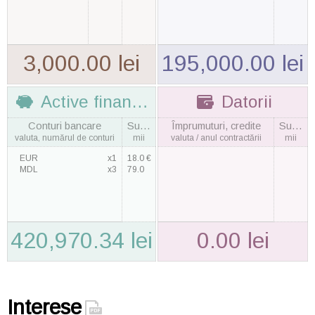
3,000.00 lei
195,000.00 lei
Active financiare
Datorii
Conturi bancare
Suma
Împrumuturi, credite
Suma
valuta, numărul de conturi
mii
valuta / anul contractării
mii
EUR
x1
18.0 €
MDL
x3
79.0
420,970.34 lei
0.00 lei
Interese