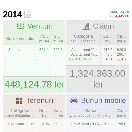
2014
+448,124.78
-114,445.00
Venituri
Clădiri
Titular
Soţie
Categoria
Suprafaţa
Valoarea
Sursa venitului
mii lei
mii lei
/ anul dobândirii
m2
mii lei
Salariu
221.4
226.8
Apartament / 2009
118.3
929.3
Apartament / 2009
49.6
280.7
Altele / 2014
13.1
114.5
1,324,363.00
448,124.78 lei
lei
Terenuri
Bunuri mobile
Categoria
Suprafaţa
Valoarea
Marca
Valoarea
/ anul dobândirii, cantitatea
ha
mii lei
(anul producerii) / anul dobândirii
mii lei
Extravilan / 2010
x1
0.06
3.0
BMW 320d (2004) / 2011
195.0