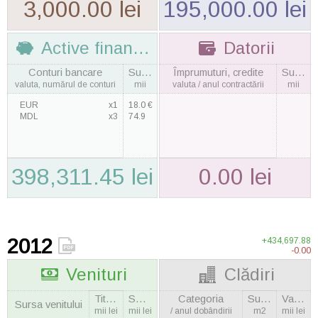
3,000.00 lei
195,000.00 lei
Active financiare
Datorii
Conturi bancare
Suma
Împrumuturi, credite
Suma
valuta, numărul de conturi
mii
valuta / anul contractării
mii
EUR
x1
18.0 €
MDL
x3
74.9
398,311.45 lei
0.00 lei
2012
+434,697.88
-0.00
Venituri
Clădiri
Titular
Soţie
Categoria
Suprafaţa
Valoarea
Sursa venitului
mii lei
mii lei
/ anul dobândirii
m2
mii lei