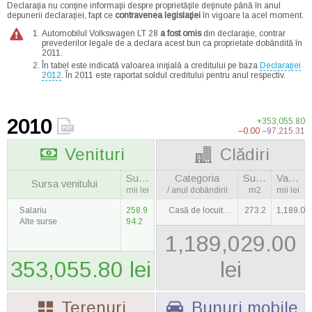
Declaraţia nu conţine informaţii despre proprietăţile deţinute până în anul
depunerii declaraţiei, fapt ce
contravenea legislaţiei
în vigoare la acel moment.
Automobilul Volkswagen LT 28
a fost omis
din declaraţie, contrar
prevederilor legale de a declara acest bun ca proprietate dobândită în
2011.
În tabel este indicată valoarea iniţială a creditului pe baza
Declaraţiei
2012
. În 2011 este raportat soldul creditului pentru anul respectiv.
2010
+353,055.80
–0.00
–97,215.31
Venituri
Clădiri
Suma
Categoria
Suprafaţa
Valoarea
Sursa venitului
mii lei
/ anul dobândirii
m2
mii lei
Salariu
258.9
Casă de locuit / 2007
273.2
1,189.0
Alte surse
94.2
1,189,029.00
353,055.80 lei
lei
Terenuri
Bunuri mobile