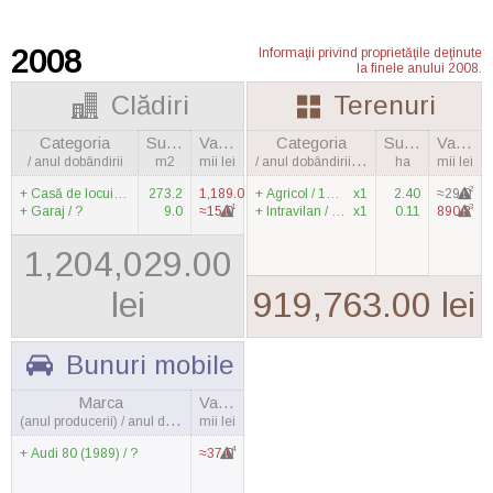
2008
Informaţii privind proprietăţile deţinute
la finele anului 2008.
Clădiri
Terenuri
Categoria
Suprafaţa
Valoarea
Categoria
Suprafaţa
Valoarea
/ anul dobândirii
m2
mii lei
/ anul dobândirii, cantitatea
ha
mii lei
2
Casă de locuit / 2007
273.2
1,189.0
Agricol / 1998
x1
2.40
≈29.0
1
3
Garaj / ?
9.0
≈15.0
Intravilan / 2003
x1
0.11
890.8
1,204,029.00
lei
919,763.00 lei
Bunuri mobile
Marca
Valoarea
(anul producerii) / anul dobândirii
mii lei
4
Audi 80 (1989) / ?
≈37.0