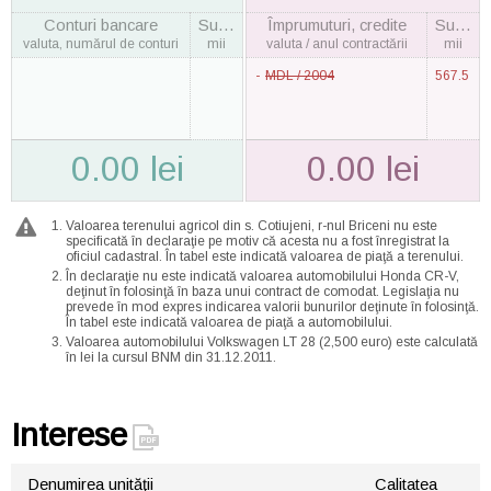
Conturi bancare
Suma
Împrumuturi, credite
Suma
valuta, numărul de conturi
mii
valuta / anul contractării
mii
MDL / 2004
567.5
0.00 lei
0.00 lei
Valoarea terenului agricol din s. Cotiujeni, r-nul Briceni nu este
specificată în declaraţie pe motiv că acesta nu a fost înregistrat la
oficiul cadastral. În tabel este indicată valoarea de piaţă a terenului.
În declaraţie nu este indicată valoarea automobilului Honda CR-V,
deţinut în folosinţă în baza unui contract de comodat. Legislaţia nu
prevede în mod expres indicarea valorii bunurilor deţinute în folosinţă.
În tabel este indicată valoarea de piaţă a automobilului.
Valoarea automobilului Volkswagen LT 28 (2,500 euro) este calculată
în lei la cursul BNM din 31.12.2011.
Interese
Denumirea unităţii
Calitatea