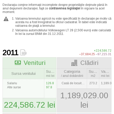
Declaraţia conţine informaţii incomplete despre proprietăţile deţinute până în
anul depunerii declaraţiei, fapt ce
contravenea legislaţiei
în vigoare la acel
moment.
Valoarea terenului agricol nu este specificată în declaraţie pe motiv că
acesta nu a fost înregistrat la oficiul cadastral. În tabel este indicată
valoarea de piaţă a terenului.
Valoarea automobilului Volkswagen LT 28 (2,500 euro) este calculată
în lei la cursul BNM din 31.12.2011.
2011
+224,586.72
–37,684.25
–97,215.31
Venituri
Clădiri
Suma
Categoria
Suprafaţa
Valoarea
Sursa venitului
mii lei
/ anul dobândirii
m2
mii lei
Salariu
126.8
Casă de locuit / 2007
273.2
1,189.0
Alte surse
97.8
1,189,029.00
224,586.72 lei
lei