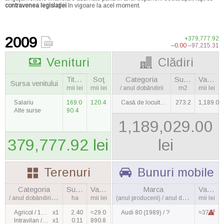
contravenea legislaţiei
în vigoare la acel moment.
2009
+379,777.92
–0.00
–97,215.31
Venituri
Clădiri
Titulara
Soţ
Categoria
Suprafaţa
Valoarea
Sursa venitului
mii lei
mii lei
/ anul dobândirii
m2
mii lei
Salariu
169.0
120.4
Casă de locuit / 2007
273.2
1,189.0
Alte surse
90.4
1,189,029.00
379,777.92 lei
lei
Terenuri
Bunuri mobile
Categoria
Suprafaţa
Valoarea
Marca
Valoarea
/ anul dobândirii, cantitatea
ha
mii lei
(anul producerii) / anul dobândirii
mii lei
1
Agricol / 1998
x1
2.40
≈29.0
Audi 80 (1989) / ?
≈37.0
Intravilan / 2003
x1
0.11
890.8