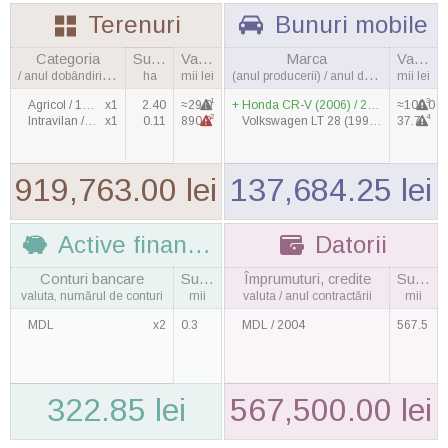
Terenuri
Bunuri mobile
Categoria
Suprafaţa
Valoarea
Marca
Valoarea
/ anul dobândirii, cantitatea
ha
mii lei
(anul producerii) / anul dobândirii
mii lei
1
3
Agricol / 1998
x1
2.40
≈29.0
Honda CR-V (2006) / 2015
≈100.0
2
4
Intravilan / 2003
x1
0.11
890.8
Volkswagen LT 28 (1999) / 2011
37.7
919,763.00 lei
137,684.25 lei
Active financiare
Datorii
Conturi bancare
Suma
Împrumuturi, credite
Suma
valuta, numărul de conturi
mii
valuta / anul contractării
mii
MDL
x2
0.3
MDL / 2004
567.5
322.85 lei
567,500.00 lei