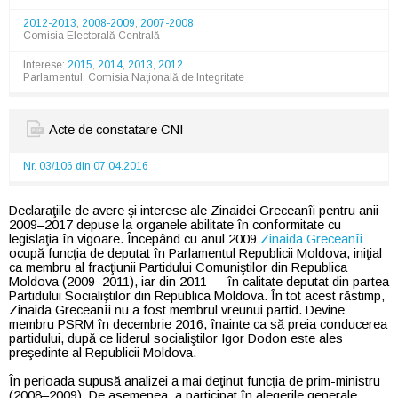
2012-2013
,
2008-2009
,
2007-2008
Comisia Electorală Centrală
Interese:
2015
,
2014
,
2013
,
2012
Parlamentul, Comisia Naţională de Integritate
Acte de constatare CNI
Nr. 03/106 din 07.04.2016
Declaraţiile de avere şi interese ale Zinaidei Greceanîi pentru anii
2009–2017 depuse la organele abilitate în conformitate cu
legislaţia în vigoare. Începând cu anul 2009
Zinaida Greceanîi
ocupă funcţia de deputat în Parlamentul Republicii Moldova, iniţial
ca membru al fracţiunii Partidului Comuniştilor din Republica
Moldova (2009–2011), iar din 2011 — în calitate deputat din partea
Partidului Socialiştilor din Republica Moldova. În tot acest răstimp,
Zinaida Greceanîi nu a fost membrul vreunui partid. Devine
membru PSRM în decembrie 2016, înainte ca să preia conducerea
partidului, după ce liderul socialiştilor Igor Dodon este ales
preşedinte al Republicii Moldova.
În perioada supusă analizei a mai deţinut funcţia de prim-ministru
(2008–2009). De asemenea, a participat în alegerile generale