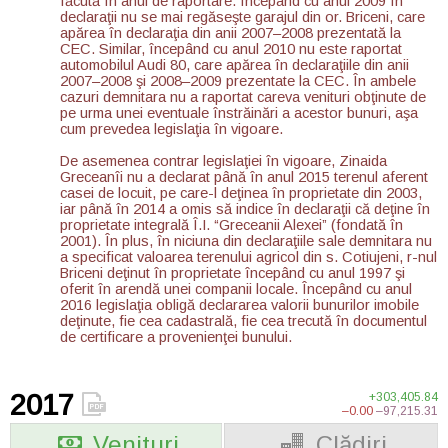
făcută în anul de raportare. Începând cu anul 2009 în
declaraţii nu se mai regăseşte garajul din or. Briceni, care
apărea în declaraţia din anii 2007–2008 prezentată la
CEC. Similar, începând cu anul 2010 nu este raportat
automobilul Audi 80, care apărea în declaraţiile din anii
2007–2008 şi 2008–2009 prezentate la CEC. În ambele
cazuri demnitara nu a raportat careva venituri obţinute de
pe urma unei eventuale înstrăinări a acestor bunuri, aşa
cum prevedea legislaţia în vigoare.
De asemenea contrar legislaţiei în vigoare, Zinaida
Greceanîi nu a declarat până în anul 2015 terenul aferent
casei de locuit, pe care-l deţinea în proprietate din 2003,
iar până în 2014 a omis să indice în declaraţii că deţine în
proprietate integrală Î.I. “Greceanii Alexei” (fondată în
2001). În plus, în niciuna din declaraţiile sale demnitara nu
a specificat valoarea terenului agricol din s. Cotiujeni, r-nul
Briceni deţinut în proprietate începând cu anul 1997 şi
oferit în arendă unei companii locale. Începând cu anul
2016 legislaţia obligă declararea valorii bunurilor imobile
deţinute, fie cea cadastrală, fie cea trecută în documentul
de certificare a provenienţei bunului.
2017
+303,405.84
–0.00
–97,215.31
Venituri
Clădiri