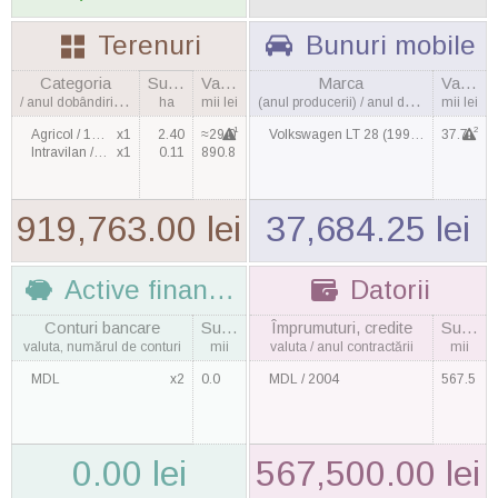
Terenuri
Bunuri mobile
Categoria
Suprafaţa
Valoarea
Marca
Valoarea
/ anul dobândirii, cantitatea
ha
mii lei
(anul producerii) / anul dobândirii
mii lei
1
2
Agricol / 1998
x1
2.40
≈29.0
Volkswagen LT 28 (1999) / 2011
37.7
Intravilan / 2003
x1
0.11
890.8
919,763.00 lei
37,684.25 lei
Active financiare
Datorii
Conturi bancare
Suma
Împrumuturi, credite
Suma
valuta, numărul de conturi
mii
valuta / anul contractării
mii
MDL
x2
0.0
MDL / 2004
567.5
0.00 lei
567,500.00 lei