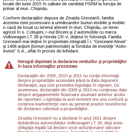
locale din iunie 2015 în calitate de candidat PSRM la funcţia de
primar al mun. Chişinău.
Conform declaraţiilor depuse de Zinaida Greceanîi, familia
acesteia este posesoare a următoarelor bunuri imobile şi mobile:
o casă de locuit cu terenul aferent în mun. Chişinău, un teren
agricol în s. Cotiujeni, r-nul Briceni şi 2 automobile cu marca
Volkswagen LT 28 şi Honda CR-V, deţinut în folosinţă. Familia
Greceanîi mai deţine în proprietate integrală Î.I. “Greceanii Alexei”
şi 1408 acţiuni (bonuri patrimoniale) ai fondului de investiţii “Asito-
Invest” S.A., aflat în proces de lichidare.
Nereguli depistate la declararea veniturilor şi proprietăţilor
în baza informaţiilor prezentate
Declaraţiile din 2009, 2010 şi 2011 nu conţin informaţii
despre proprietăţile acumulate până la data depunerii
declaraţiei, aşa cum prevedea legislaţia în vigoare. De
asemenea, declaraţiile din 2009 şi 2010 nu conţineau date
despre angajamentele financiare asumate anterior anului
de raportare. Legislaţia la acel moment era una confuză şi
conţinea inadvertenţe care au generat practici neuniforme
de declarare selectivă a proprietăţilor.
Zinaida Greceanîi nu a declarat în anul 2011 despre
dobândirea automobilului Volkswagen LT 28, deşi avea
obligaţia legală să declare orice achiziţionare/ vânzare