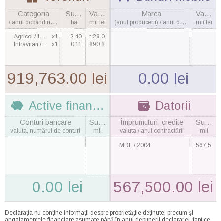
Categoria
Suprafaţa
Valoarea
Marca
Valoarea
/ anul dobândirii, cantitatea
ha
mii lei
(anul producerii) / anul dobândirii
mii lei
Agricol / 1998
x1
2.40
≈29.0
Intravilan / 2003
x1
0.11
890.8
919,763.00 lei
0.00 lei
Active financiare
Datorii
Conturi bancare
Suma
Împrumuturi, credite
Suma
valuta, numărul de conturi
mii
valuta / anul contractării
mii
MDL / 2004
567.5
0.00 lei
567,500.00 lei
Declaraţia nu conţine informaţii despre proprietăţile deţinute, precum şi
angajamentele financiare asumate până în anul depunerii declaraţiei, fapt ce