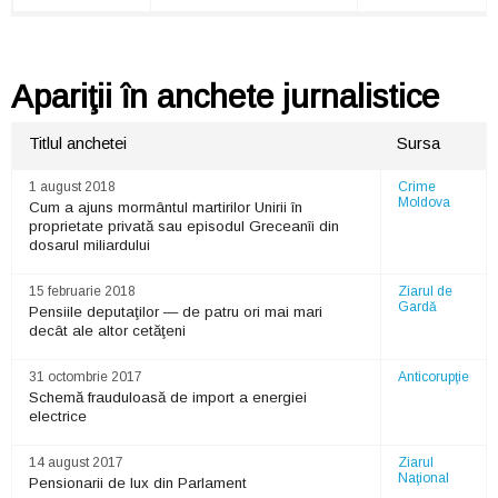
Apariţii în anchete jurnalistice
Titlul anchetei
Sursa
1 august 2018
Crime
Moldova
Cum a ajuns mormântul martirilor Unirii în
proprietate privată sau episodul Greceanîi din
dosarul miliardului
15 februarie 2018
Ziarul de
Gardă
Pensiile deputaţilor — de patru ori mai mari
decât ale altor cetăţeni
31 octombrie 2017
Anticorupţie
Schemă frauduloasă de import a energiei
electrice
14 august 2017
Ziarul
Naţional
Pensionarii de lux din Parlament