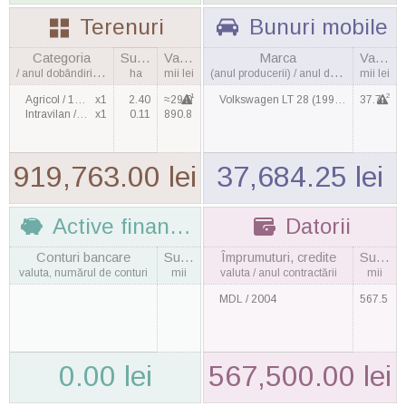
Terenuri
Bunuri mobile
Categoria
Suprafaţa
Valoarea
Marca
Valoarea
/ anul dobândirii, cantitatea
ha
mii lei
(anul producerii) / anul dobândirii
mii lei
1
2
Agricol / 1998
x1
2.40
≈29.0
Volkswagen LT 28 (1999) / 2011
37.7
Intravilan / 2003
x1
0.11
890.8
919,763.00 lei
37,684.25 lei
Active financiare
Datorii
Conturi bancare
Suma
Împrumuturi, credite
Suma
valuta, numărul de conturi
mii
valuta / anul contractării
mii
MDL / 2004
567.5
0.00 lei
567,500.00 lei