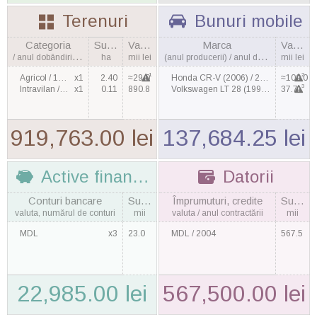
Terenuri
Bunuri mobile
Categoria
Suprafaţa
Valoarea
Marca
Valoarea
/ anul dobândirii, cantitatea
ha
mii lei
(anul producerii) / anul dobândirii
mii lei
1
2
Agricol / 1998
x1
2.40
≈29.0
Honda CR-V (2006) / 2015
≈100.0
3
Intravilan / 2003
x1
0.11
890.8
Volkswagen LT 28 (1999) / 2011
37.7
919,763.00 lei
137,684.25 lei
Active financiare
Datorii
Conturi bancare
Suma
Împrumuturi, credite
Suma
valuta, numărul de conturi
mii
valuta / anul contractării
mii
MDL
x3
23.0
MDL / 2004
567.5
22,985.00 lei
567,500.00 lei