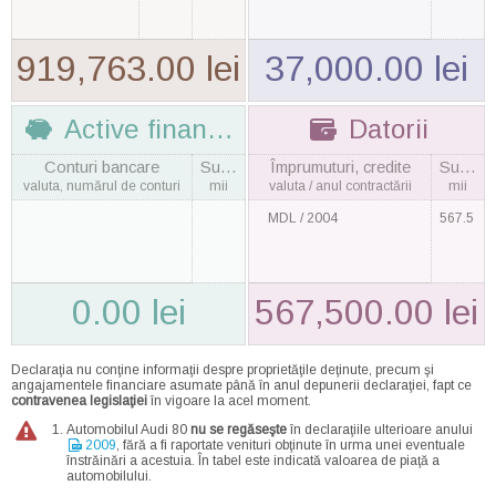
919,763.00 lei
37,000.00 lei
Active financiare
Datorii
Conturi bancare
Suma
Împrumuturi, credite
Suma
valuta, numărul de conturi
mii
valuta / anul contractării
mii
MDL / 2004
567.5
0.00 lei
567,500.00 lei
Declaraţia nu conţine informaţii despre proprietăţile deţinute, precum şi
angajamentele financiare asumate până în anul depunerii declaraţiei, fapt ce
contravenea legislaţiei
în vigoare la acel moment.
Automobilul Audi 80
nu se regăseşte
în declaraţiile ulterioare anului
2009
, fără a fi raportate venituri obţinute în urma unei eventuale
înstrăinări a acestuia. În tabel este indicată valoarea de piaţă a
automobilului.