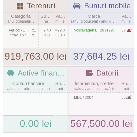
Terenuri
Bunuri mobile
Categoria
Suprafaţa
Valoarea
Marca
Valoarea
/ anul dobândirii, cantitatea
ha
mii lei
(anul producerii) / anul dobândirii
mii lei
1
Agricol / 1998
x1
2.40
≈29.0
Volkswagen LT 28 (1999) / 2011
37.7
Intravilan / 2003
x1
0.11
890.8
919,763.00 lei
37,684.25 lei
Active financiare
Datorii
Conturi bancare
Suma
Împrumuturi, credite
Suma
valuta, numărul de conturi
mii
valuta / anul contractării
mii
2
MDL / 2004
567.5
0.00 lei
567,500.00 lei