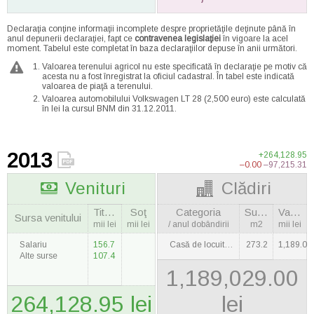
Declaraţia conţine informaţii incomplete despre proprietăţile deţinute până în
anul depunerii declaraţiei, fapt ce
contravenea legislaţiei
în vigoare la acel
moment. Tabelul este completat în baza declaraţiilor depuse în anii următori.
Valoarea terenului agricol nu este specificată în declaraţie pe motiv că
acesta nu a fost înregistrat la oficiul cadastral. În tabel este indicată
valoarea de piaţă a terenului.
Valoarea automobilului Volkswagen LT 28 (2,500 euro) este calculată
în lei la cursul BNM din 31.12.2011.
2013
+264,128.95
–0.00
–97,215.31
Venituri
Clădiri
Titulara
Soţ
Categoria
Suprafaţa
Valoarea
Sursa venitului
mii lei
mii lei
/ anul dobândirii
m2
mii lei
Salariu
156.7
Casă de locuit / 2007
273.2
1,189.0
Alte surse
107.4
1,189,029.00
264,128.95 lei
lei