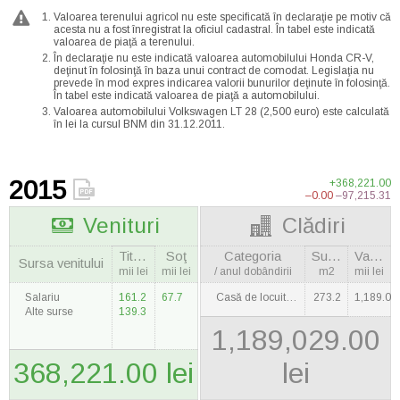
Valoarea terenului agricol nu este specificată în declaraţie pe motiv că
acesta nu a fost înregistrat la oficiul cadastral. În tabel este indicată
valoarea de piaţă a terenului.
În declaraţie nu este indicată valoarea automobilului Honda CR-V,
deţinut în folosinţă în baza unui contract de comodat. Legislaţia nu
prevede în mod expres indicarea valorii bunurilor deţinute în folosinţă.
În tabel este indicată valoarea de piaţă a automobilului.
Valoarea automobilului Volkswagen LT 28 (2,500 euro) este calculată
în lei la cursul BNM din 31.12.2011.
2015
+368,221.00
–0.00
–97,215.31
Venituri
Clădiri
Titulara
Soţ
Categoria
Suprafaţa
Valoarea
Sursa venitului
mii lei
mii lei
/ anul dobândirii
m2
mii lei
Salariu
161.2
67.7
Casă de locuit / 2007
273.2
1,189.0
Alte surse
139.3
1,189,029.00
368,221.00 lei
lei