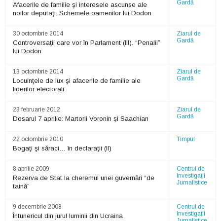
Gardă
Afacerile de familie şi interesele ascunse ale
noilor deputaţi. Schemele oamenilor lui Dodon
30 octombrie 2014
Ziarul de
Gardă
Controversaţii care vor în Parlament (III). “Penalii”
lui Dodon
13 octombrie 2014
Ziarul de
Gardă
Locuinţele de lux şi afacerile de familie ale
liderilor electorali
23 februarie 2012
Ziarul de
Gardă
Dosarul 7 aprilie: Martorii Voronin şi Saachian
22 octombrie 2010
Timpul
Bogaţi şi săraci… în declaraţii (II)
8 aprilie 2009
Centrul de
Investigaţii
Rezerva de Stat la cheremul unei guvernări “de
Jurnalistice
taină”
9 decembrie 2008
Centrul de
Investigaţii
Întunericul din jurul luminii din Ucraina
Jurnalistice