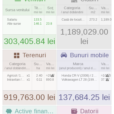
Titulara
Soţ
Categoria
Suprafaţa
Valoarea
Sursa venitului
mii lei
mii lei
/ anul dobândirii
m2
mii lei
Salariu
133.5
Casă de locuit / 2007
273.2
1,189.0
Alte surse
146.1
23.8
1,189,029.00
303,405.84 lei
lei
Terenuri
Bunuri mobile
Categoria
Suprafaţa
Valoarea
Marca
Valoarea
/ anul dobândirii, cantitatea
ha
mii lei
(anul producerii) / anul dobândirii
mii lei
1
2
Agricol / 1998
x1
2.40
≈29.0
Honda CR-V (2006) / 2015
≈100.0
3
Intravilan / 2003
x1
0.11
890.8
Volkswagen LT 28 (1999) / 2011
37.7
919,763.00 lei
137,684.25 lei
Active financiare
Datorii