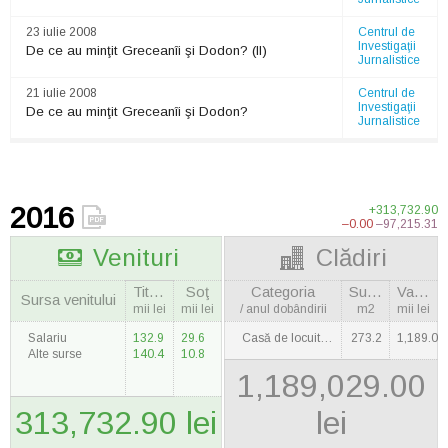
23 iulie 2008
Centrul de
Investigaţii
De ce au minţit Greceanîi şi Dodon? (II)
Jurnalistice
21 iulie 2008
Centrul de
Investigaţii
De ce au minţit Greceanîi şi Dodon?
Jurnalistice
2016
+313,732.90
–0.00
–97,215.31
Venituri
Clădiri
Titulara
Soţ
Categoria
Suprafaţa
Valoarea
Sursa venitului
mii lei
mii lei
/ anul dobândirii
m2
mii lei
Salariu
132.9
29.6
Casă de locuit / 2007
273.2
1,189.0
Alte surse
140.4
10.8
1,189,029.00
313,732.90 lei
lei