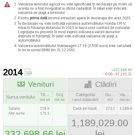
Valoarea terenului agricol nu este specificată în declaraţie pe motiv că
acesta nu a fost înregistrat la oficiul cadastral. În tabel este indicată
valoarea de piaţă a terenului.
Pentru
prima dată
terenul intravilan apare în declaraţia din anul 2015.
În declaraţie nu este indicată valoarea automobilului Honda CR-V,
intrat în folosinţa titularului în 2015 în baza unui contract de comodat.
Legislaţia nu prevede în mod expres indicarea valorii bunurilor
deţinute în folosinţă. În tabel este indicată valoarea de piaţă a
automobilului.
Valoarea automobilului Volkswagen LT 28 (2,500 euro) este calculată
în lei la cursul BNM din 31.12.2011.
2014
+332,698.66
–0.00
–97,215.31
Venituri
Clădiri
Titulara
Soţ
Categoria
Suprafaţa
Valoarea
Sursa venitului
mii lei
mii lei
/ anul dobândirii
m2
mii lei
Salariu
156.6
Casă de locuit / 2007
273.2
1,189.0
Alte surse
176.1
1,189,029.00
332,698.66 lei
lei