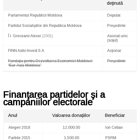
deţinută
Parlamentul Republicii Moldova
Deputat
Partidul Socialiştilor din Republica Moldova
Preşedinte
Î.I. Greceanii Alexei
(2001)
Asociat unic
(soţul)
FINN Asito-Invest S.A.
Acţionar
Fundaţia pentru Dezvoltarea Economiei Moldovei
Preşedinte
“Eur-Asia-Moldova”
Finanţarea partidelor şi a
campaniilor electorale
Anul
Valoarea donaţiilor
Beneficiar
Alegeri 2018
12,000.00
Ion Ceban
Partide 2015
1,500.00
PSRM