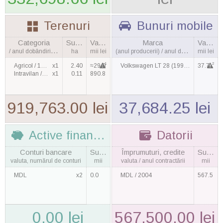
Terenuri
Bunuri mobile
Categoria
Suprafaţa
Valoarea
Marca
Valoarea
/ anul dobândirii, cantitatea
ha
mii lei
(anul producerii) / anul dobândirii
mii lei
1
2
Agricol / 1998
x1
2.40
≈29.0
Volkswagen LT 28 (1999) / 2011
37.7
Intravilan / 2003
x1
0.11
890.8
919,763.00 lei
37,684.25 lei
Active financiare
Datorii
Conturi bancare
Suma
Împrumuturi, credite
Suma
valuta, numărul de conturi
mii
valuta / anul contractării
mii
MDL
x2
0.0
MDL / 2004
567.5
0.00 lei
567,500.00 lei