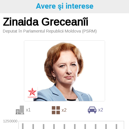
Zinaida Greceanîi
Deputat în Parlamentul Republicii Moldova (PSRM)
x1
x2
x2
1250000