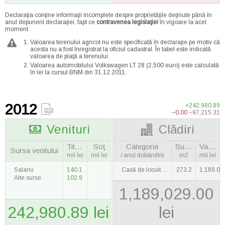
Declaraţia conţine informaţii incomplete despre proprietăţile deţinute până în
anul depunerii declaraţiei, fapt ce
contravenea legislaţiei
în vigoare la acel
moment.
Valoarea terenului agricol nu este specificată în declaraţie pe motiv că
acesta nu a fost înregistrat la oficiul cadastral. În tabel este indicată
valoarea de piaţă a terenului.
Valoarea automobilului Volkswagen LT 28 (2,500 euro) este calculată
în lei la cursul BNM din 31.12.2011.
2012
+242,980.89
–0.00
–97,215.31
Venituri
Clădiri
Titulara
Soţ
Categoria
Suprafaţa
Valoarea
Sursa venitului
mii lei
mii lei
/ anul dobândirii
m2
mii lei
Salariu
140.1
Casă de locuit / 2007
273.2
1,189.0
Alte surse
102.9
1,189,029.00
242,980.89 lei
lei