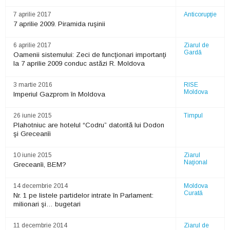
7 aprilie 2017
Anticorupţie
7 aprilie 2009. Piramida ruşinii
6 aprilie 2017
Ziarul de
Gardă
Oamenii sistemului: Zeci de funcţionari importanţi
la 7 aprilie 2009 conduc astăzi R. Moldova
3 martie 2016
RISE
Moldova
Imperiul Gazprom în Moldova
26 iunie 2015
Timpul
Plahotniuc are hotelul “Codru” datorită lui Dodon
şi Greceanîi
10 iunie 2015
Ziarul
Naţional
Greceanîi, BEM?
14 decembrie 2014
Moldova
Curată
Nr. 1 pe listele partidelor intrate în Parlament:
milionari şi… bugetari
11 decembrie 2014
Ziarul de